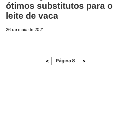
ótimos substitutos para o
leite de vaca
26 de maio de 2021
Página
Página
8
Próxima
Paginação
<
>
anterior
página
de
posts