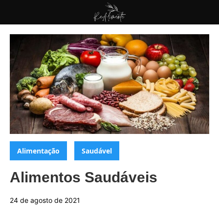
Pular
para
ReAlimente
o
conteúdo
Categorias:
,
Alimentação
Saudável
Alimentos Saudáveis
24 de agosto de 2021