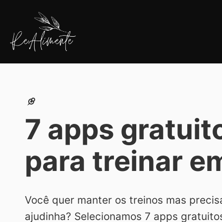
Pular
para
o
conteúdo
ReAlimente
7 apps gratuit
para treinar e
Você quer manter os treinos mas precis
ajudinha? Selecionamos 7 apps gratuitos