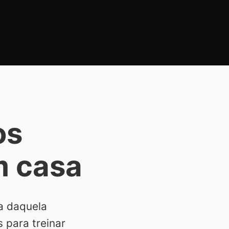
os
m casa
a daquela
 para treinar