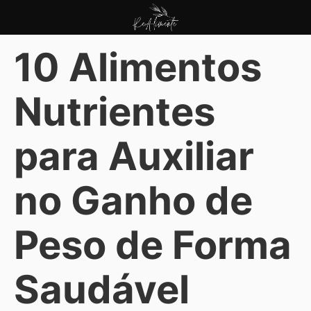
Pular
para
ReAlimente
o
10 Alimentos
conteúdo
Nutrientes
para Auxiliar
no Ganho de
Peso de Forma
Saudável