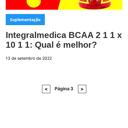
Categorias:
Suplementação
Integralmedica BCAA 2 1 1 x
10 1 1: Qual é melhor?
13 de setembro de 2022
Página
Página
3
Próxima
Paginação
<
>
anterior
página
de
posts