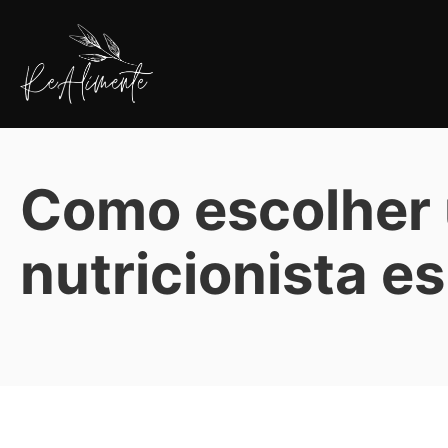
Pular
para
o
conteúdo
ReAlimente
Como escolher
nutricionista e